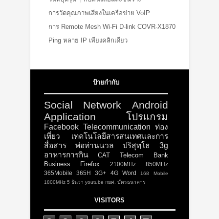
การวัดคุณภาพเสียงในเครือข่าย VoIP
การ Remote Mesh Wi-Fi D-link COVR-X1870
Ping หลาย IP เพียงคลิกเดียว
ป้ายกำกับ
Social Network
Android
Application
โปรแกรม
Facebook
Telecommunication
ท่อง
เที่ยว
เทคโนโลยีสารสนเทศและการ
สื่อสาร
พ่อท่านนวล ปริสุทฺโธ
3g
อาหารการกิน
CAT Telecom
Bank
Business
Firefox
2100MHz
850MHz
365Mobile
365H
3G+
4G
Word
168 Mobile
1800MHz
5 ธันวา
youtube
กยศ.
บัตรธนาคาร
VISITORS