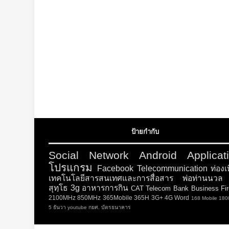
ป้ายกำกับ
Social Network
Android
Applicat
โปรแกรม
Facebook
Telecommunication
ท่องเ
เทคโนโลยีสารสนเทศและการสื่อสาร
พ่อท่านนวล 
สุทฺโธ
3g
อาหารการกิน
CAT Telecom
Bank
Business
Fi
2100MHz
850MHz
365Mobile
365H
3G+
4G
Word
168 Mobile
180
5 ธันวา
youtube
กยศ.
บัตรธนาคาร