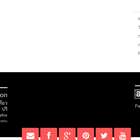
ว
ion
ที่ยว
Pa
ปริ
refox
0MHz