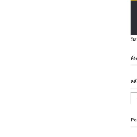
รับ
ค้
คล
Po