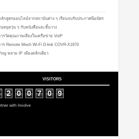
หลักสูตรออนไลน์จากสถาบันต่าง ๆ เรียนจบรับประกาศนียบัตร
ันหยุดวุ่น ๆ กับหนังสือและชั้นวาง
การวัดคุณภาพเสียงในเครือข่าย VoIP
การ Remote Mesh Wi-Fi D-link COVR-X1870
Ping หลาย IP เพียงคลิกเดียว
VISITORS
8
2
0
0
7
0
9
rtner with Involve