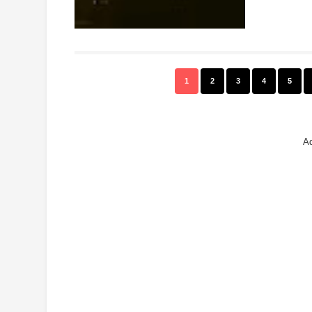
1
2
3
4
5
Ad