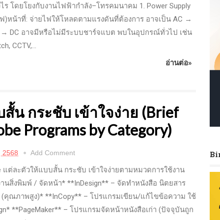
างไร โดยโยงกับงานไฟฟ้ากำลัง–โทรคมนาคม 1. Power Supply
ไฟ)หน้าที่: จ่ายไฟให้โหลดตามแรงดันที่ต้องการ อาจเป็น AC →
 → DC อาจมีหรือไม่มีระบบชาร์จแบต พบในอุปกรณ์ทั่วไป เช่น
ch, CCTV,...
อ่านต่อ»
ั้น กระชับ เข้าใจง่าย (Brief
obe Programs by Category)
, 2568
Add Comment
Bi
 แต่ละตัวให้แบบสั้น กระชับ เข้าใจง่ายตามหมวดการใช้งาน
 งานสิ่งพิมพ์ / จัดหน้า* **InDesign** – จัดทำหนังสือ นิตยสาร
พ์ (คุณภาพสูง)* **InCopy** – โปรแกรมเขียน/แก้ไขข้อความ ใช้
sign* **PageMaker** – โปรแกรมจัดหน้าหนังสือเก่า (ปัจจุบันถูก