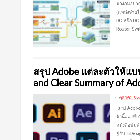
ต่างกันอย่
(แหล่งจ่าย
DC หรือ DC
Router, Swit
สรุป Adobe แต่ละตัวให้แบบส
and Clear Summary of Ad
ตุลาคม 05
สรุป Adobe
ดังนี้## 📰
หนังสือพิม
คู่กับ InDe