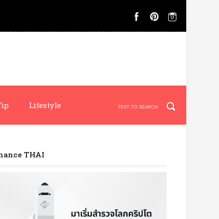
Tip
Lifestyle
nance THAI