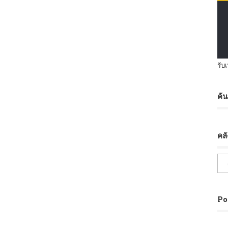
รับ
ค้
คล
Po