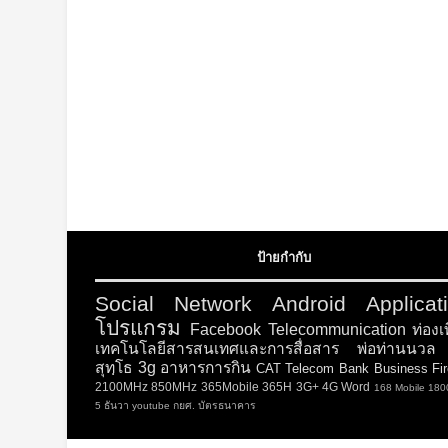
ป้ายกำกับ
Social Network
Android
Applicat
โปรแกรม
Facebook
Telecommunication
ท่องเ
เทคโนโลยีสารสนเทศและการสื่อสาร
พ่อท่านนวล 
สุทฺโธ
3g
อาหารการกิน
CAT Telecom
Bank
Business
Fi
2100MHz
850MHz
365Mobile
365H
3G+
4G
Word
168 Mobile
180
5 ธันวา
youtube
กยศ.
บัตรธนาคาร