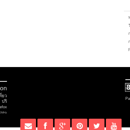
ว
ion
ที่ยว
Pa
ปริ
refox
0MHz